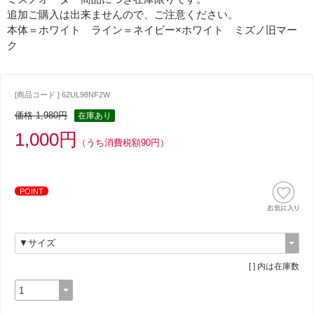
追加ご購入は出来ませんので、ご注意ください。
本体＝ホワイト ライン＝ネイビー×ホワイト ミズノ旧マー
ク
[商品コード ] 62UL98NF2W
価格 1,980円
在庫あり
1,000円
（うち消費税額90円）
POINT
[ ] 内は在庫数